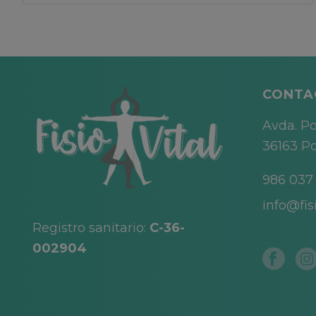
CONTA
Avda. Po
36163 Po
986 037
info@fisi
Registro sanitario:
C-36-
002904