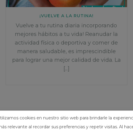
¡VUELVE A LA RUTINA!
Vuelve a tu rutina diaria incorporando
mejores hábitos a tu vida! Reanudar la
actividad física o deportiva y comer de
manera saludable, es imprescindible
para lograr una mejor calidad de vida. La
[...]
tilizamos cookies en nuestro sitio web para brindarle la experienc
ás relevante al recordar sus preferencias y repetir visitas. Al hac