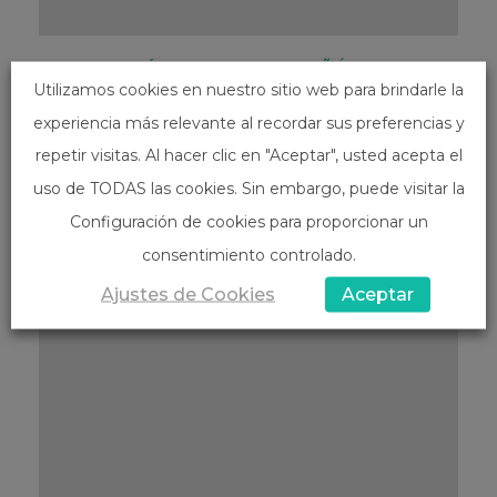
DÍA MUNDIAL DEL RIÑÓN
Utilizamos cookies en nuestro sitio web para brindarle la
11 marzo 2021
experiencia más relevante al recordar sus preferencias y
Desde el año 2006 todos los
repetir visitas. Al hacer clic en "Aceptar", usted acepta el
segundos jueves de marzo, se
uso de TODAS las cookies. Sin embargo, puede visitar la
celebra el día Mundial del Riñón, que
Configuración de cookies para proporcionar un
es una iniciativa [...]
consentimiento controlado.
Ajustes de Cookies
Aceptar