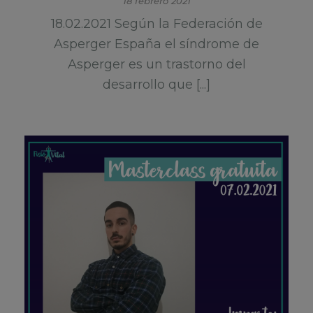
18 febrero 2021
18.02.2021 Según la Federación de
Asperger España el síndrome de
Asperger es un trastorno del
desarrollo que [...]