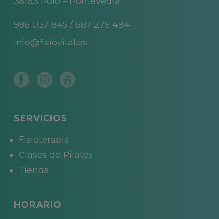
36163 Poio – Pontevedra
986 037 845
/
687 279 494
info@fisiovital.es
SERVICIOS
Fisioterapia
Clases de Pilates
Tienda
HORARIO