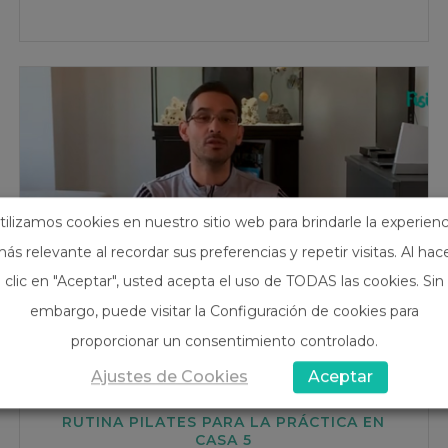
tilizamos cookies en nuestro sitio web para brindarle la experienc
ás relevante al recordar sus preferencias y repetir visitas. Al hac
clic en "Aceptar", usted acepta el uso de TODAS las cookies. Sin
embargo, puede visitar la Configuración de cookies para
proporcionar un consentimiento controlado.
Ajustes de Cookies
Aceptar
RUTINA PILATES PARA LA PRÁCTICA EN
CASA 5