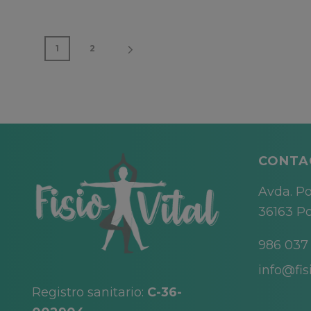
1
2
CONTA
Avda. Po
36163 Po
986 037
info@fisi
Registro sanitario:
C-36-