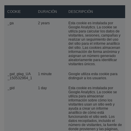
COOKIE
DURACIÓN
DESCRIPCIÓN
_ga
2 years
Esta cookie es instalada por
Google Analytics. La cookie se
utiliza para calcular los datos de
visitantes, sesiones, campañas y
realizar un seguimiento del uso
del sitio para el informe analítico
del sitio. Las cookies almacenan
información de forma anónima y
asignan un número generado
aleatoriamente para identificar
visitantes únicos.
_gat_gtag_UA
1 minute
Google utiliza esta cookie para
_150532964_1
distinguir a los usuarios.
_gid
1 day
Esta cookie es instalada por
Google Analytics. La cookie se
utiliza para almacenar
información sobre cómo los
visitantes usan un sitio web y
ayuda a crear un informe
analítico de cómo está
funcionando el sitio web. Los
datos recopilados, incluido el
número de visitantes, la fuente de
donde provienen y las páginas,