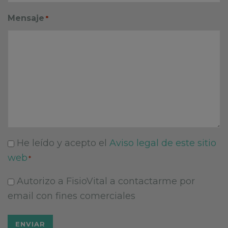
Mensaje
*
He leído y acepto el
Aviso legal de este sitio
Consentimiento
web
*
*
Autorizo a FisioVital a contactarme por
Comunicación
email con fines comerciales
comercial