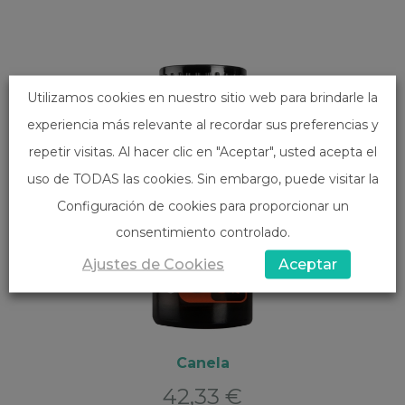
Utilizamos cookies en nuestro sitio web para brindarle la
experiencia más relevante al recordar sus preferencias y
repetir visitas. Al hacer clic en "Aceptar", usted acepta el
uso de TODAS las cookies. Sin embargo, puede visitar la
Configuración de cookies para proporcionar un
consentimiento controlado.
Ajustes de Cookies
Aceptar
Canela
42,33
€