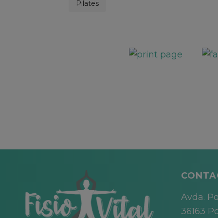
Pilates
CONTA
Avda. Po
36163 Po