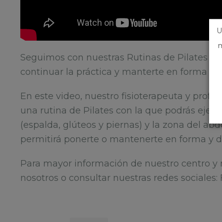
U
m
Seguimos con nuestras Rutinas de Pilates de
continuar la práctica y manterte en forma de
En este video, nuestro fisioterapeuta y profe
una rutina de Pilates con la que podrás ejerc
(espalda, glúteos y piernas) y la zona del ab
permitirá ponerte o mantenerte en forma y di
Para mayor información de nuestro centro y 
nosotros o consultar nuestras redes sociales