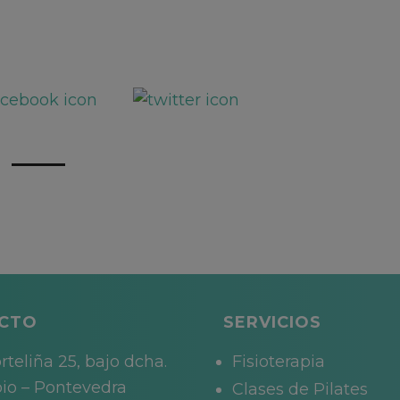
CTO
SERVICIOS
rteliña 25, bajo dcha.
Fisioterapia
io – Pontevedra
Clases de Pilates