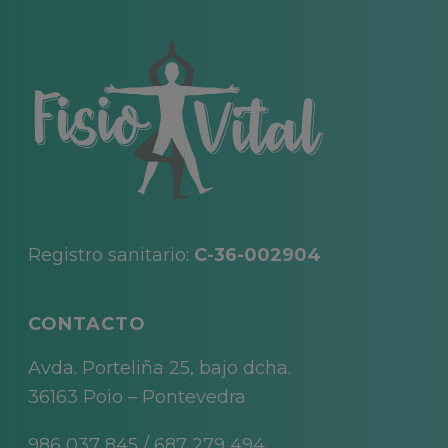
Registro sanitario:
C-36-002904
CONTACTO
Avda. Porteliña 25, bajo dcha.
36163 Poio – Pontevedra
986 037 845
/
687 279 494