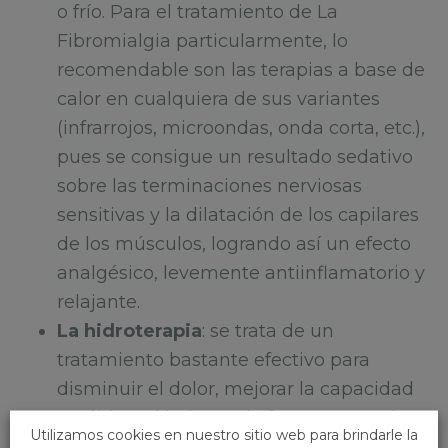
o frío. Para el tratamiento de La
Fibromialgia particularmente, lo
recomendable son las terapias a base de
calor en cualquiera de sus variantes
(infrarrojos, microondas, onda corta, etc.),
pues se consigue un resultado sedativo
sobre las terminaciones nerviosas
sensitivas y la dilatación de los capilares
de los músculos, logrando así un efecto
analgésico, levemente antiinflamatorio y
relajante.
La hidroterapia
: se trata de un
tratamiento bastante efectivo para
disminuir el dolor, mejorar la capacidad
aeróbica, el balance, la fuerza muscular y
Utilizamos cookies en nuestro sitio web para brindarle la
para recuperar la movilidad muscular