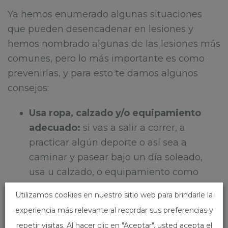
Ya hemos enumerado algunas situaciones
que pueden desencadenar en lesiones y
hemos nombrado algunas de las lesiones más
comunes, pero lo más importante es como
prevenirlas, y para esto te damos algunos
consejos:
Usa ropa, calzado y/o equipamiento
adecuado:
si vas a salir a correr, a
practicar algún deporte o así sea a
caminar y pasear bajo un día soleado,
usa u calzado, o equipamiento como
cascos, rodilleras, guates, espinilleras,
Utilizamos cookies en nuestro sitio web para brindarle la
etc., que se adecúe a la actividad que vas
experiencia más relevante al recordar sus preferencias y
a realizar y te proporcione la protección y
repetir visitas. Al hacer clic en "Aceptar", usted acepta el