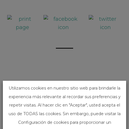
Utilizamos cookies en nuestro sitio web para brindarle la
experiencia más relevante al recordar sus preferencias y
repetir visitas. Al hacer clic en "Aceptar", usted acepta el
uso de TODAS las cookies. Sin embargo, puede visitar la
Configuración de cookies para proporcionar un
Tu cuerpo es un templo, pero solo si lo