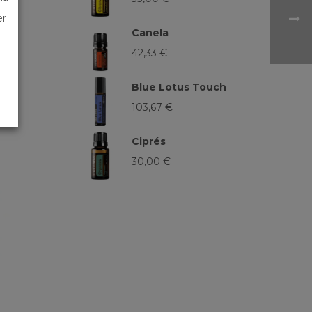
er
Canela
42,33
€
Blue Lotus Touch
103,67
€
Ciprés
30,00
€
e