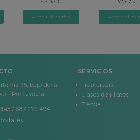
43,33
€
37,67
€
Añadir al carrito
Añadir al carr
CTO
SERVICIOS
rteliña 25, bajo dcha.
Fisioterapia
io – Pontevedra
Clases de Pilates
Tienda
 845
/
687 279 494
ovital.es