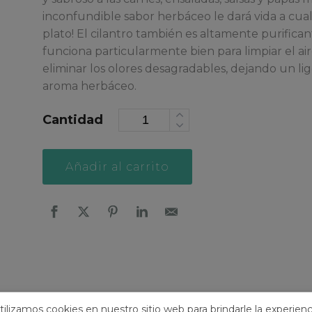
inconfundible sabor herbáceo le dará vida a cua
plato! El cilantro también es altamente purifican
funciona particularmente bien para limpiar el air
eliminar los olores desagradables, dejando un li
aroma herbáceo.
Cantidad
Alternative:
Añadir al carrito
tilizamos cookies en nuestro sitio web para brindarle la experienc