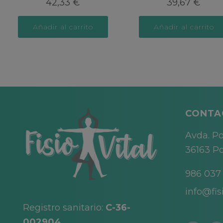
42,33
€
39,67
€
Añadir al carrito
Añadir al carrito
CONTA
Avda. Po
36163 Po
986 037
info@fisi
Registro sanitario:
C-36-
002904