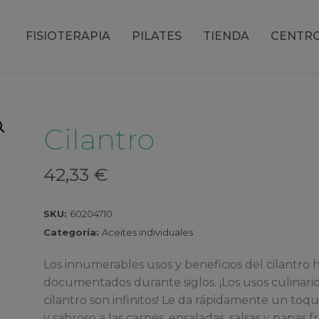
FISIOTERAPIA
PILATES
TIENDA
CENTR
Cilantro
42,33
€
SKU:
60204710
Categoría:
Aceites individuales
Los innumerables usos y beneficios del cilantro 
documentados durante siglos. ¡Los usos culinario
cilantro son infinitos! Le da rápidamente un toq
y sabroso a las carnes, ensaladas, salsas y papas fri