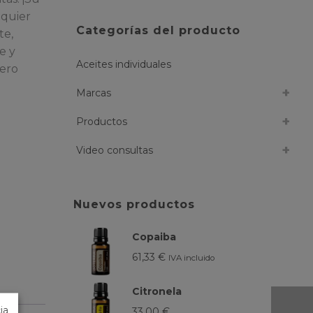
lquier
Categorías del producto
te,
e y
Aceites individuales
gero
Marcas
Productos
Video consultas
Nuevos productos
Copaiba
61,33
€
IVA incluido
Citronela
ia
33,00
€