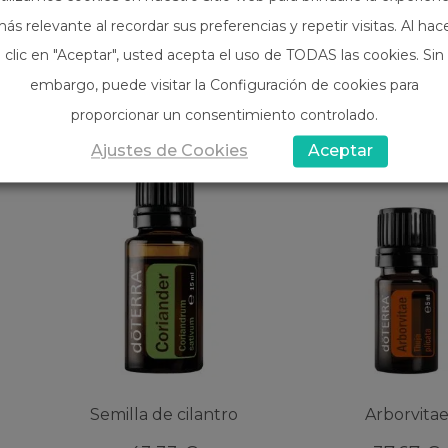
ás relevante al recordar sus preferencias y repetir visitas. Al hac
clic en "Aceptar", usted acepta el uso de TODAS las cookies. Sin
embargo, puede visitar la Configuración de cookies para
proporcionar un consentimiento controlado.
Ajustes de Cookies
Aceptar
Semilla de cilantro
Arborvita