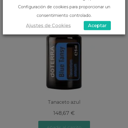
Configuración de cookies para proporcionar un
consentimiento controlado.
Ajustes de Cookies
Aceptar
Tanaceto azul
148,67
€
Añadir al carrito