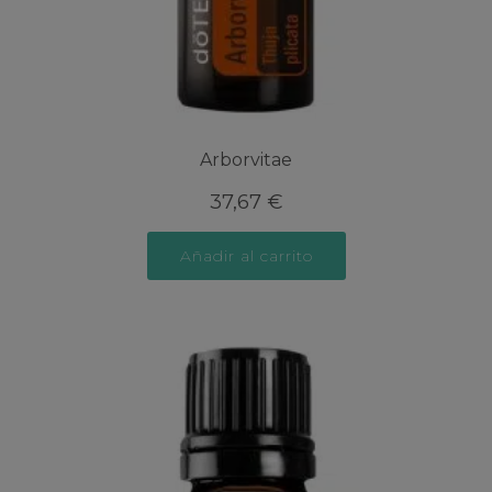
Arborvitae
37,67
€
Añadir al carrito