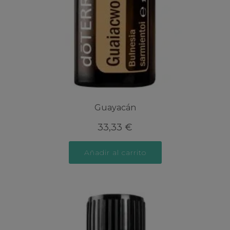
Guayacán
33,33
€
Añadir al carrito