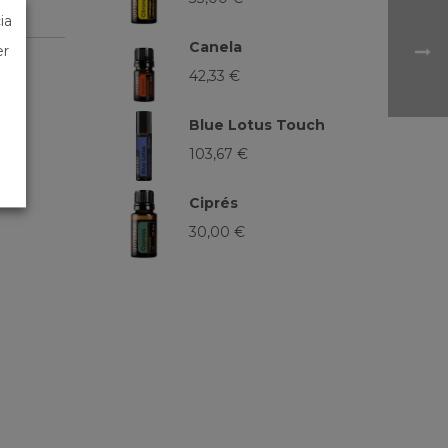
ia
Canela
er
42,33
€
Blue Lotus Touch
103,67
€
Ciprés
30,00
€