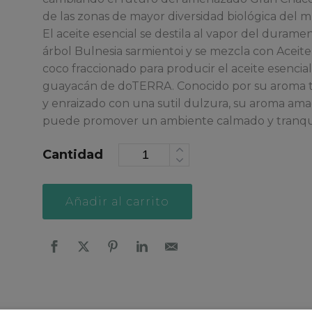
de las zonas de mayor diversidad biológica del 
El aceite esencial se destila al vapor del durame
árbol Bulnesia sarmientoi y se mezcla con Aceit
coco fraccionado para producir el aceite esencia
guayacán de doTERRA. Conocido por su aroma 
y enraizado con una sutil dulzura, su aroma am
puede promover un ambiente calmado y tranqu
Cantidad
Alternative:
Añadir al carrito