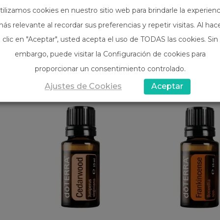
tilizamos cookies en nuestro sitio web para brindarle la experienc
ás relevante al recordar sus preferencias y repetir visitas. Al hac
clic en "Aceptar", usted acepta el uso de TODAS las cookies. Sin
embargo, puede visitar la Configuración de cookies para
proporcionar un consentimiento controlado.
Ajustes de Cookies
Aceptar