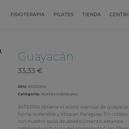
FISIOTERAPIA
PILATES
TIENDA
CENTR
Guayacán
33,33
€
SKU:
60222404
Categoría:
Aceites individuales
doTERRA obtiene el aceite esencial de guayacá
forma sostenible y ética en Paraguay. En colabo
con nuestro socio de abastecimiento, estamos
cambiando el futuro del amenazado Gran Chaco