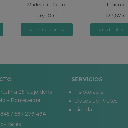
Madera de Cedro
Incienso
26,00
€
123,67
€
Añadir al carrito
Añadir al carr
CTO
SERVICIOS
rteliña 25, bajo dcha.
Fisioterapia
io – Pontevedra
Clases de Pilates
Tienda
 845
/
687 279 494
ovital.es