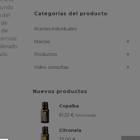
mundo.
Categorías del producto
n del
e de
Aceites individuales
l de
terroso
Marcas
aderado
ilo.
Productos
Video consultas
Nuevos productos
Copaiba
61,33
€
IVA incluido
Citronela
33,00
€