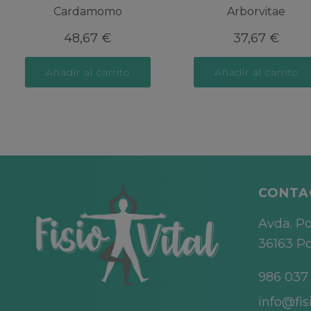
Cardamomo
Arborvitae
48,67
€
37,67
€
Añadir al carrito
Añadir al carrito
CONTA
Avda. Po
36163 Po
986 037
info@fisi