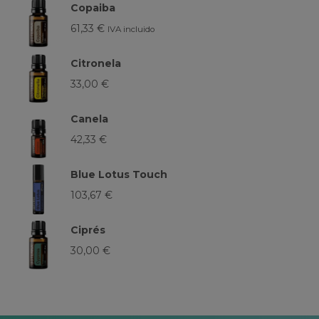
Copaiba
61,33
€
IVA incluido
Citronela
33,00
€
Canela
42,33
€
Blue Lotus Touch
103,67
€
Ciprés
30,00
€