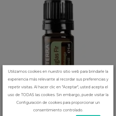
Utilizamos cookies en nuestro sitio web para brindarle la
experiencia más relevante al recordar sus preferencias y
repetir visitas. Al hacer clic en "Aceptar", usted acepta el
uso de TODAS las cookies. Sin embargo, puede visitar la
Abeto de Douglas
Configuración de cookies para proporcionar un
37,67
€
consentimiento controlado.