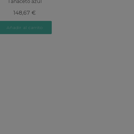
Tanaceto azul
148,67
€
Añadir al carrito