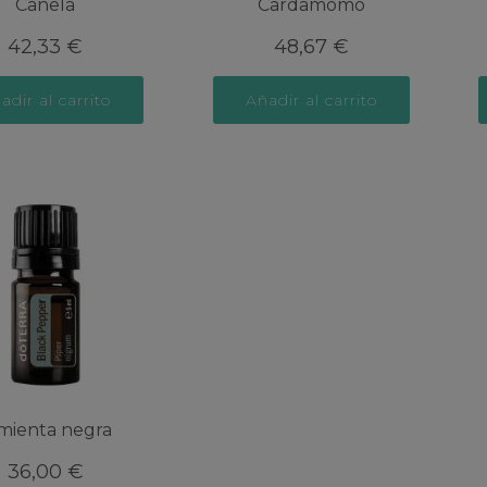
Canela
Cardamomo
42,33
€
48,67
€
adir al carrito
Añadir al carrito
mienta negra
36,00
€