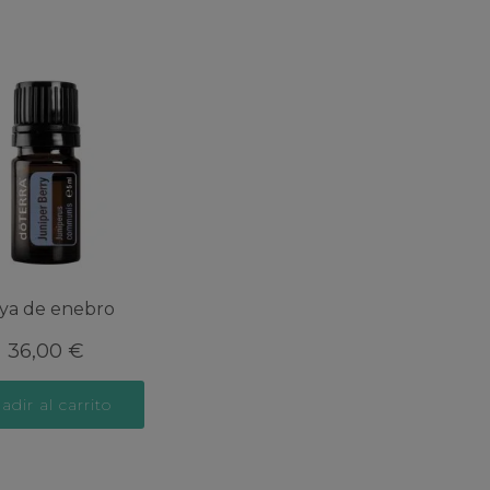
ya de enebro
36,00
€
adir al carrito