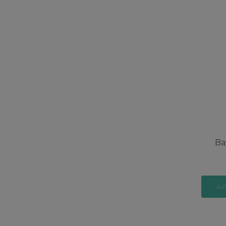
Ba
Añ