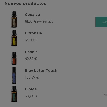
Nuevos productos
Copaiba
61,33
€
Añ
IVA incluido
Citronela
33,00
€
Canela
42,33
€
Blue Lotus Touch
103,67
€
Ciprés
Pi
30,00
€