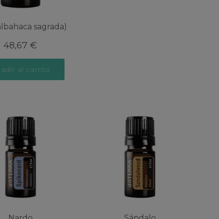
(albahaca sagrada)
48,67
€
adir al carrito
Nardo
Sándalo