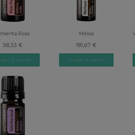
imienta Rosa
Melisa
38,33
€
181,67
€
adir al carrito
Añadir al carrito