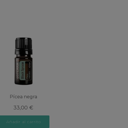
Pícea negra
33,00
€
Añadir al carrito