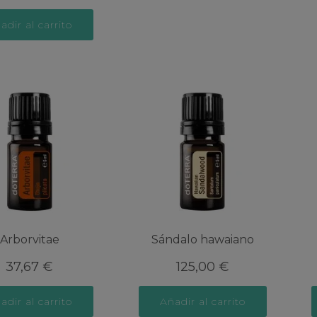
adir al carrito
Arborvitae
Sándalo hawaiano
37,67
€
125,00
€
adir al carrito
Añadir al carrito