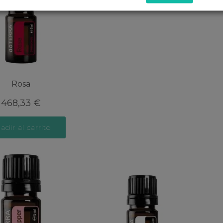
Rosa
468,33
€
adir al carrito