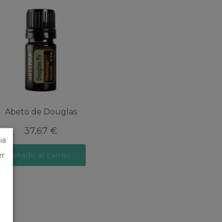
Abeto de Douglas
37,67
€
ia
Añadir al carrito
er