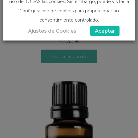
uso de TODAS las cookies. Sin embargo, puede visitar la
Configuración de cookies para proporcionar un
consentimiento controlado.
Canela
Ajustes de Cookies
Aceptar
42,33
€
Añadir al carrito