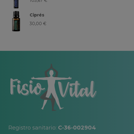
103,67
€
Ciprés
30,00
€
Registro sanitario:
C-36-002904