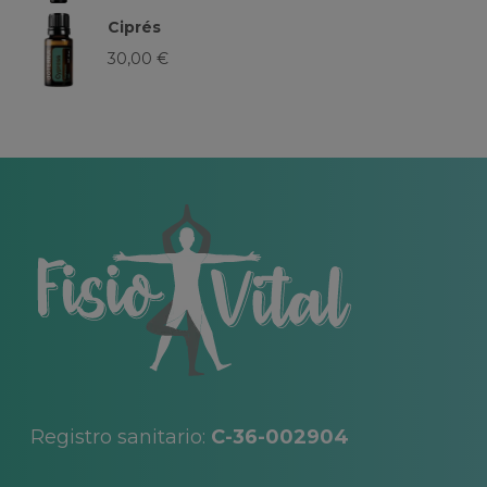
Ciprés
30,00
€
Registro sanitario:
C-36-002904